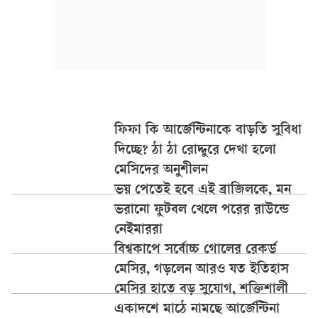
ফিফা কি আর্জেন্টিনাকে বাড়তি সুবিধা
দিচ্ছে? ঠা ঠা রোদ্দুরে দেখা হলো
মেসিদের অনুশীলন
ভয় পেতেই হবে এই ব্রাজিলকে, মন
ভরানো ফুটবল খেলে পরের রাউন্ডে
নেইমাররা
বিশ্বকাপে সর্বোচ্চ গোলের রেকর্ড
মেসির, গড়লেন আরও যত ইতিহাস
মেসির হাতে বড় সুযোগ, শক্তিশালী
একাদশে মাঠে নামছে আর্জেন্টিনা