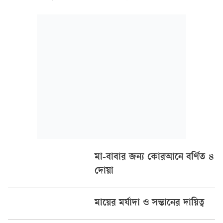
শিশুর প্রয়োজনীয় পুষ্টি জোগায়, মস্তিষ্কের বিকাশে সহায়তা করে এবং
ডায়রিয়া, শ্বাসতন্ত্রের সংক্রমণসহ বিভিন্ন
মা-বাবার জন্য কোরআনে বর্ণিত ৪
দোয়া
মায়ের মর্যাদা ও সন্তানের দায়িত্ব