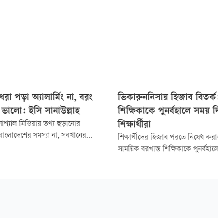
ধরা পড়া অ্যালার্মিং না, বরং
ভিকারুননিসায় হিজাব বিতর্ক:
 ভালো: ইসি সানাউল্লাহ
শিক্ষিকাকে পুনর্বহালে সময় 
োশ্যাল মিডিয়ায় তথ্য ছড়ানোর
শিক্ষার্থীরা
ু বাংলাদেশের সমস্যা না, সবখানের
শিক্ষার্থীদের হিজাব পরতে নিষেধ ক
রি আমরা সোশ্যাল মিডিয়ায় যাতে
সাময়িক বরখাস্ত শিক্ষিকাকে পুনর্বহা
ফরমেশন না ছড়ায় বা মিস
কর্তৃপক্ষকে সময় দিয়েছে ভিকারুননিসা 
রিমাণ কমে, সে জন্য সর্বাত্মকভাবে
অ্যান্ড কলেজের একদল সাবেক ও বর্তমা
বং কাজ করে যাচ্ছি।
আজ রোববার সকালে শিক্ষার্থীরা প্রতি
রোডে প্রধান শাখার সামনে মানববন্ধ
দিলেও পরে অধ্যক্ষের