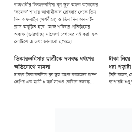
‎রাজধানীর ভিকারুননিসা নূন স্কুল অ্যান্ড কলেজের
‘কলেজ’ শাখায় আগামীকাল রোববার থেকে তিন
দিন অফলাইন (সশরীরে) ও তিন দিন অনলাইন
ক্লাস অনুষ্ঠিত হবে। আজ শনিবার প্রতিষ্ঠানের
অধ্যক্ষ (ভারপ্রাপ্ত) মাজেদা বেগমের সই করা এক
নোটিশে এ তথ্য জানানো হয়েছে।
ভিকারুননিসার ছাত্রীকে দলবদ্ধ ধর্ষণের
টাকা নিয়ে 
অভিযোগে মামলা
ধরা পড়াটা
ঢাকার ভিকারুননিসা নূন স্কুল অ্যান্ড কলেজের দ্বাদশ
তিনি বলেন, স
শ্রেণির এক ছাত্রী ৮ মার্চ লঞ্চের কেবিনে দলবদ্ধ
ব্যাপারটা শুধ
ধর্ষণের শিকার হয়েছেন বলে থানায় অভিযোগ করা
সমস্যা। তদুপ
হয়েছে। গতকাল সোমবার ঢাকার কোতোয়ালি থানায়
কোনো মিস ইন
এই মামলা দায়ের করা হয়। এ ঘটনার প্রতিবাদে
ইনফরমেশনের প
আজ মঙ্গলবার নোয়াখালীর হাতিয়ায় পৃথক বিক্ষোভ
সচেষ্ট আছি এ
মিছিল করেছেন এনসিপি ও বিএনপির...