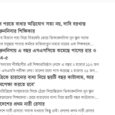
ব পরতে বাধার অভিযোগ সত্য নয়, দাবি বরখাস্ত
রুননিসার শিক্ষিকার
দের হিজাব পরা নিয়ে বিতর্কের জেরে ভিকারুননিসা নূন স্কুল অ্যান্ড
 বসুন্ধরা শাখায় কর্মরত ফজিলাতুন নাহার নামের এক শিক্ষককে
 বরখাস্ত করা হয়েছে। আজ মঙ্গলবার (২৬ আগস্ট) ভিকারুননিসা নূন
রুননিসায় এ বছর এসএসসিতে কমেছে পাসের হার ও
অ্যান্ড কলেজের ভারপ্রাপ্ত অধ্যক্ষ মাজেদা বেগম স্বাক্ষরিত এক নোটিশ
িএ-৫
 তথ্য জানা যায়।
অন্যতম শীর্ষস্থানীয় এই শিক্ষাপ্রতিষ্ঠান থেকে এ বছর ২ হাজার ১১৬ জন
র্থী এসএসসি পরীক্ষা দেয়। তাদের মধ্যে পাস করেছে ২ হাজার ৬১ জন,
রেছে ৫৫ জন। পাসের হার ৯৭ দশমিক ৪০ শতাংশ। গত বছর সেখানে
ত্রিকে হারানোর ব্যথা নিয়ে ছয়টি বছর কাটালাম, আর
ি পরীক্ষায় অংশ নিয়েছিল ২ হাজার ২০৬ জন। পাস করেছিল ২
পেক্ষা করতে হবে’
 ১৬১ জন ও ফেল করেছিল ৩৪ জন। পাসের হার
অরিত্রিকে আত্মহত্যার দিকে ঠেলে দিয়েছিলেন ভিকারুননিসা নুন স্কুল
ড কলেজের শিক্ষকেরা। মেয়ে হারানোর ব্যথা নিয়ে ছয়টি বছর কাটালাম।
র জন্য আর কত অপেক্ষা করতে হবে?’ ভিকারুননিসা নূন স্কুল অ্যান্ড
াদেশের প্রথম নারী রেসার
 নবম শ্রেণির মেধাবী ছাত্রী অরিত্রীর বাবা দিলীপ অধিকারী এই প্রশ্ন
েশে নারী রেসার! অবাক হওয়ার কিছু নেই। দেশের প্রথম নারী রেসার