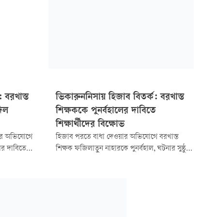
 বরখাস্ত
ভিকারুননিসায় হিজাব বিতর্ক: বরখাস্ত
দিল
শিক্ষককে পুনর্বহালের দাবিতে
শিক্ষার্থীদের বিক্ষোভ
রার অভিযোগে
হিজাব পরতে বাধা দেওয়ার অভিযোগে বরখাস্ত
লের দাবিতে
শিক্ষক ফজিলাতুন নাহারকে পুনর্বহাল, ঘটনার সুষ্ঠু
নূন স্কুল
তদন্ত এবং অপপ্রচারকারীদের শাস্তির দাবিতে
ন শিক্ষার্থী।
বিক্ষোভ করেছেন ভিকারুননিসা নূন স্কুল অ্যান্ড
ষ্ঠানটির বেইলি
কলেজের বসুন্ধরা শাখার সাবেক ও বর্তমান
ন করার ঘোষণা
শিক্ষার্থীরা।