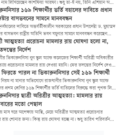
সংবাদ সম্মেলনে।
 নাম লিখিয়েছেন কাশফিয়া আরফা। শুধু তা-ই নয়, তিনি এশিয়ান অটো
া চ্যাম্পিয়নশিপ ২০২৪-এর দ্বিতীয় রাউন্ডে দারুণ সাফল্য অর্জন
ুননিসার ১৬৯ শিক্ষার্থীর ভর্তি বহালের দাবিতে প্রধান
। প্রতিযোগিতায় তিনি মিক্সড ডাবলস বিভাগে ষষ্ঠ স্থান অর্জন
ষ্টার বাসভবনের সামনে মানববন্ধন
ন।
ুনর্বহালের দাবিতে অন্তর্বর্তীকালীন সরকারের প্রধান উপদেষ্টা ড. মুহাম্মদ
র বাসভবন রাষ্ট্রীয় অতিথি ভবন যমুনার সামনে মানববন্ধন করেছেন
ননিসা নূন স্কুলের প্রথম শ্রেণির ১৬৯ শিক্ষার্থী ও অভিভাবক।
্রী আত্মহত্যা প্ররোচনা মামলার রায় ঘোষণা হলো না,
দন্তের নির্দেশ
ীর ভিকারুননিসা নুন স্কুল অ্যান্ড কলেজের শিক্ষার্থী অরিত্রী অধিকারীর
্যায় প্ররোচনার মামলার রায় দেওয়া হয়নি। ফের তদন্তের নির্দেশ দেওয়া
। আজ বৃহস্পতিবার ঢাকার ১২ তম অতিরিক্ত মহানগর দায়রা জজ
সে ফিরতে পারল না ভিকারুননিসার সেই ১৬৯ শিক্ষার্থী
্লাহ আল মামুন আত্মহত্যার প্ররোচনার ঘটনার ফের তদন্তের নির্দেশ
নিয়ম না মানার অভিযোগে রাজধানীর ভিকারুননিসা নূন স্কুল অ্যান্ড
েন।
 প্রথম শ্রেণির ১৬৯ শিক্ষার্থীর ভর্তি বাতিলের বিরুদ্ধে করা পৃথক লিভ
িল খারিজ করে দিয়েছেন আপিল বিভাগ। ফলে স্কুলে ফিরতে পারল না
ুননিসার ছাত্রী অরিত্রীর আত্মহত্যা: মামলার রায়
ী ওই শিক্ষার্থীরা...
মবারের মতো পেছাল
 ছয় মাস ধরে অপেক্ষায় আছি, মেয়ে অরিত্রীর আত্মহত্যা প্ররোচণার
 রায় শোনার জন্য। কিন্তু রায় ঘোষণা হচ্ছে না। শুধু তারিখ পরিবর্তন
 অপেক্ষার প্রহর যেন আর শেষ হয় না।’ রাজধানীর ভিকারুননিসা নূন স্কুল
ড কলেজের শিক্ষার্থী অরিত্রী অধিকারীর আত্মহত্যায় প্ররোচনার মামলার