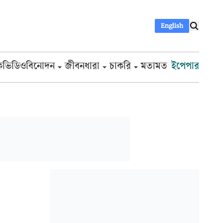
English
ক
ভিডিও
বিনোদন
জীবনধারা
চাকরি
মতামত
ইপেপার