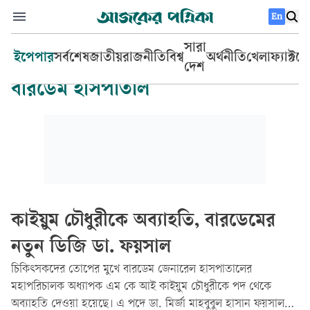
En
সারা
ইপেপার
সর্বশেষ
জাতীয়
রাজনীতি
বিশ্ব
অর্থনীতি
খেলা
ফ্যাক্টচ
দেশ
বারডেম হাসপাতাল
কাইয়ুম চৌধুরীকে অব্যাহতি, বারডেমের
নতুন ডিজি ডা. ফয়সাল
চিকিৎসকদের তোপের মুখে বারডেম জেনারেল হাসপাতালের
মহাপরিচালক অধ্যাপক এম কে আই কাইয়ুম চৌধুরীকে পদ থেকে
অব্যাহতি দেওয়া হয়েছে। এ পদে ডা. মির্জা মাহবুবুল হাসান ফয়সালকে