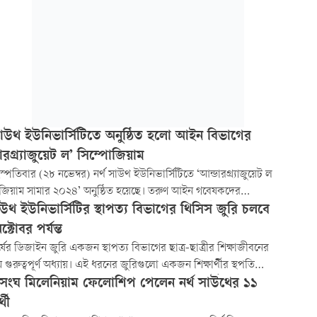
 সাউথ ইউনিভার্সিটিতে অনুষ্ঠিত হলো আইন বিভাগের
ারগ্র্যাজুয়েট ল’ সিম্পোজিয়াম
স্পতিবার (২৮ নভেম্বর) নর্থ সাউথ ইউনিভার্সিটিতে ‘আন্ডারগ্র্যাজুয়েট ল
োজিয়াম সামার ২০২৪’ অনুষ্ঠিত হয়েছে। তরুণ আইন গবেষকদের
মিক অবদান উদ্‌যাপন করতে ২০২১ সাল থেকে নর্থ সাউথ
াউথ ইউনিভার্সিটির স্থাপত্য বিভাগের থিসিস জুরি চলবে
ার্সিটির আইন বিভাগ এই সিম্পোজিয়ামটির আয়োজন করে আসছে।
্টোবর পর্যন্ত
্ষের ডিজাইন জুরি একজন স্থাপত্য বিভাগের ছাত্র-ছাত্রীর শিক্ষাজীবনের
 গুরুত্বপূর্ণ অধ্যায়। এই ধরনের জুরিগুলো একজন শিক্ষার্থীর স্থপতি
শেষ ধাপ এবং পেশাগত জীবনের প্রস্তুতির প্রধান মাপকাঠি হিসেবে
সংঘ মিলেনিয়াম ফেলোশিপ পেলেন নর্থ সাউথের ১১
ত হয়। এই জুরির মাধ্যমে তাঁদের সৃজনশীলতা, প্রযুক্তিগত দক্ষতা এবং
্থী
গভীর চিন্তাশক্তির