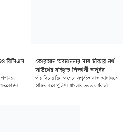
ড়েও বিসিএস
কোরআন অবমাননার দায় স্বীকার নর্থ
সাউথের বহিষ্কৃত শিক্ষার্থী অপূর্বর
 প্রশাসনে
পাঁচ দিনের রিমান্ড শেষে অপূর্বকে আজ আদালতে
স্নাতকোত্তর
হাজির করে পুলিশ। মামলার তদন্ত কর্মকর্তা
ম। ৪৩তম
উপপরিদর্শক (এসআই) চাঁদ মিয়া তাঁর
দর্শক হিসেবে
স্বীকারোক্তিমূলক জবানবন্দি গ্রহণের আবেদন করেন।
্ঞতার আলোকে
আদালত ফৌজদারি কার্যবিধির ১৬৪ ধারায়
জেলি খাতুন।
জবানবন্দি গ্রহণ করে তাঁকে কারাগারে পাঠানোর
নির্দেশ দেন।