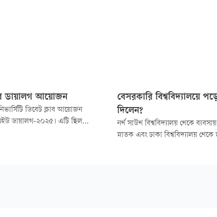
 ডায়ালগ আয়োজন
বেসরকারি বিশ্ববিদ্যালয়ে প
নিভার্সিটি ডিবেট ক্লাব আয়োজন
দিলেন?
ইউ ডায়ালগ-২০২৫। এটি ছিল
নর্থ সাউথ বিশ্ববিদ্যালয় থেকে ব্যবসায়
াগশিপ ওপেন ব্রিটিশ পার্লামেন্টারি ডিবেট
স্নাতক এবং ঢাকা বিশ্ববিদ্যালয় থেকে 
প। গত ২১-২৩ নভেম্বর প্রতিযোগিতাটি
সম্পন্ন করেছেন মো. জাহিদুল ইসলা
বিসিএসে অংশ নিয়ে বর্তমানে কর পরি
কর্মরত আছেন। তাঁর ভাইভার অভিজ
নমুনা ভাইভাটি তুলে ধরেছেন মোছা. 