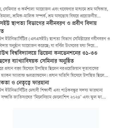
্ষণ, সেমিনার ও কর্মশালা আয়োজন এবং গবেষণার মাধ্যমে শ্রম অধিকার,
ীতিমালা, শ্রমিক-মালিক সম্পর্ক, শ্রম অসন্তোষ বিষয়ে প্রয়োজনীয়
 গ্রহণের লক্ষ্যে শ্রম ও কর্মসংস্থান মন্ত্রণালয় এবং নর্থ সাউথ
ইউ স্থাপত্য বিভাগের নবীনবরণ ও প্রবীণ বিদায়
িদ্যালয়ের মধ্যে একটি সমঝোতা স্মারক স্বাক্ষরিত হয়েছে। শ্রম ও
ঠিত
থান মন্ত্রণালয়ের...
াউথ ইউনিভার্সিটির (এনএসইউ) স্থাপত্য বিভাগ সেমিস্টারের নবীনবরণ ও
 বিদায় অনুষ্ঠান আয়োজন করেছে; যা বর্ণিল উৎসবের মধ্য দিয়ে
পিত হয়। বিভাগীয় ঐতিহ্যের ধারাবাহিকতায় আয়োজিত এই অনুষ্ঠানটি
 সাউথ বিশ্ববিদ্যালয়ে ভিয়েনা কনভেনশনের ৩১-৩৩
িক্ষার্থীদের স্বাগত জানানো এবং প্রবীণদের বিদায় জানানোর পাশাপাশি
ছেদের ব্যাখ্যাবিষয়ক সেমিনার অনুষ্ঠিত
য শিক্ষার্থীদের একত্র করার
রে প্রধান বক্তা হিসেবে উপস্থিত ছিলেন নরওয়েজিয়ান দূতাবাসের
দূত হ্যাকন আ্যরাল্ড গুলব্র্যান্ডসেন। প্রধান অতিথি হিসেবে উপস্থিত ছিলেন
াউথ বিশ্ববিদ্যালয়ের উপাচার্য অধ্যাপক আব্দুল হান্নান চৌধুরী ও বিশেষ
িকতা ও নেতৃত্বে ফারহানা
ছিলেন নর্থ সাউথ বিশ্ববিদ্যালয়ের কোষাধ্যক্ষ ও ভারপ্রাপ্ত
াউথ ইউনিভার্সিটির মেধাবী শিক্ষার্থী এবং পাঠকবন্ধুর সদস্য ফারহানা
সম্প্রতি জাতিসংঘের ‘মিলেনিয়াম ফেলোশিপ ২০২৪’ এবং ফুল ফান্ডেড
পায়ার লিডারশিপ প্রোগ্রাম ২০২৪’-এ মনোনীত হন।