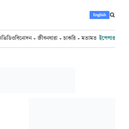
English
ক
ভিডিও
বিনোদন
জীবনধারা
চাকরি
মতামত
ইপেপার