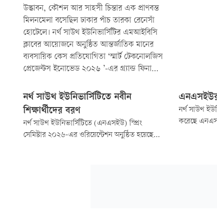
উদ্ভাবন, কৌশল আর সাহসী চিন্তার এক প্রাণবন্ত
মিলনমেলা বসেছিল ঢাকার পাঁচ তারকা রেনেসাঁ
হোটেলে। নর্থ সাউথ ইউনিভার্সিটির এমআইবিসি
ক্লাবের আয়োজনে অনুষ্ঠিত আন্তর্জাতিক মানের
ব্যবসায়িক কেস প্রতিযোগিতা ‘স্মার্ট টেকনোলজিস
প্রেজেন্টস ইনোভেড ২০২৬ ’-এর গ্র্যান্ড ফিনালে
যেন পরিণত হয়েছিল তরুণদের মেধা ও মননের...
নর্থ সাউথ ইউনিভার্সিটিতে নবীন
এনএসইউর
শিক্ষার্থীদের বরণ
নর্থ সাউথ ইউ
করেছে এনএস
নর্থ সাউথ ইউনিভার্সিটিতে (এনএসইউ) স্প্রিং
ক্লাবটির ফ্ল্য
সেমিস্টার ২০২৬-এর ওরিয়েন্টেশন অনুষ্ঠিত হয়েছে।
চ্যাম্পিয়নশি
অনুষ্ঠানটি নবীন শিক্ষার্থীদের বিশ্ববিদ্যালয়ের সংস্কৃতি,
অনুষ্ঠিত হয়।
একাডেমিক পরিবেশ ও সুযোগ-সুবিধার সঙ্গে পরিচয়
করিয়ে দেয়।