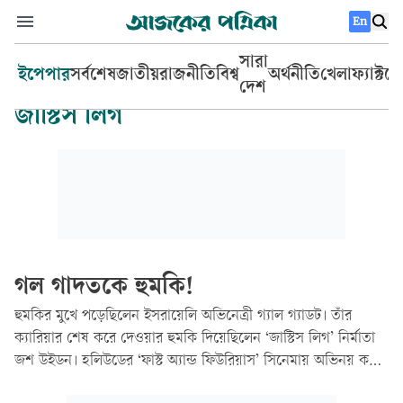
En
সারা
ইপেপার
সর্বশেষ
জাতীয়
রাজনীতি
বিশ্ব
অর্থনীতি
খেলা
ফ্যাক্টচ
দেশ
জাস্টিস লিগ
গল গাদতকে হুমকি!
হুমকির মুখে পড়েছিলেন ইসরায়েলি অভিনেত্রী গ্যাল গ্যাডট। তাঁর
ক্যারিয়ার শেষ করে দেওয়ার হুমকি দিয়েছিলেন ‘জাস্টিস লিগ’ নির্মাতা
জশ উইডন। হলিউডের ‘ফাস্ট অ্যান্ড ফিউরিয়াস’ সিনেমায় অভিনয় করে
বিশ্বজুড়ে পরিচিতি পেয়েছেন গ্যাল গ্যাডট। এরপর ‘ওয়ান্ডার ওমেন’