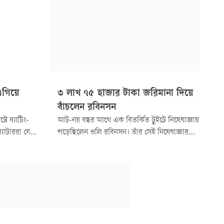
এগিয়ে
৩ লাখ ৭৫ হাজার টাকা জরিমানা দিয়ে
বাঁচলেন রবিনসন
টে ব্যাটিং-
আট-নয় বছর আগে এক বিতর্কিত টুইটে নিষেধাজ্ঞায়
যাটাররা যেমন
পড়েছিলেন ওলি রবিনসন। তাঁর সেই নিষেধাজ্ঞার
ট নিচ্ছেন
মেয়াদ অবশ্য খুব বেশি বড় হচ্ছে না। তিন ম্যাচ
আজ দ্বিতীয়
বাইরে থেকে ও ৩ লাখ ৭৫ হাজার টাকা জরিমানা
গুনে ক্রিকেটে ফিরতে পারবেন রবিনসন। ক্রিকেট
ডিসিপ্লিন কমিশন (সিডিসি) ইংলিশ পেসারকে এই
শাস্তি দিয়েছে।