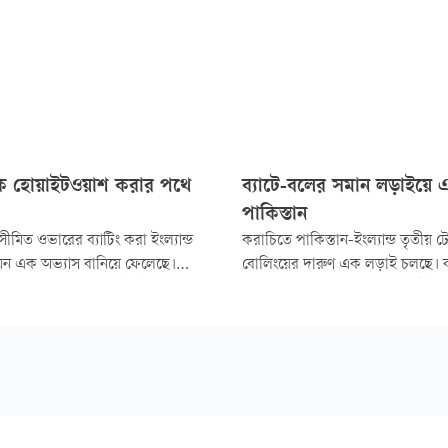
কে হোয়াইটওয়াশ করার পথে
ব্যাটে-বলের সমান লড়াইয়ে 
পাকিস্তান
 সীমিত ওভারের ব্যাটিং করা ইংল্যান্ড
করাচিতে পাকিস্তান-ইংল্যান্ড তৃতীয় টেস্
েন এক অভ্যাস বানিয়ে ফেলেছে।
বোলিংয়ের দারুণ এক লড়াই চলছে। ব্
্তানের বিপক্ষে তৃতীয় টেস্ট তিনদিনে
রান করছেন, বোলাররাও তেমনি উইকে
ই ফেলেছিল ইংল্যান্ড। তবে শেষ পর্যন্ত
সমান তালে। ২৯ রানে পিছিয়ে থেকে 
হয়নি। পাকিস্তানকে হোয়াইটওয়াশ
দিনের খেলা শেষ করেছে পাকিস্তান...
 ৫৫ রান।