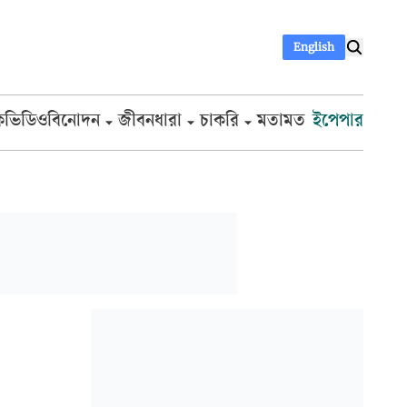
English
ক
ভিডিও
বিনোদন
জীবনধারা
চাকরি
মতামত
ইপেপার