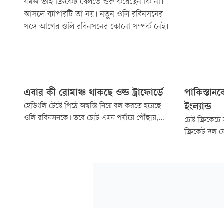
যমজ ভাই ক্রিকেট খেলতে শুরু করেছেন কি না।
আসলে ব্যাপারটি তা নয়। নতুন ওলি রবিনসনের
সঙ্গে আগের ওলি রবিনসনের কোনো সম্পর্ক নেই।
এবার কী রােমাঞ্চ থাকছে ওল্ড ট্রাফোর্ডে
পাকিস্তান
হেডিংলি টেস্টে পিঠে অস্বস্তি নিয়ে বল করতে হয়েছে
ইংল্যান্ড
ওলি রবিনসনকে। তবে চোট এমন পর্যায়ে পৌঁছায়,
টেস্ট ক্রিকেটে
ইংলিশ পেসারের হাতে তৃতীয় ইনিংসে আর বল তুলে
ক্রিকেট দল য
দেননি অধিনায়ক বেন স্টোকস। প্রথম ইনিংসে যে ১১
করাচিতে পাকিস
ওভার বোলিং করেছেন, ছিলেন উইকেটশূন্য।
প্রায় শেষ করে
আর তা সম্ভব 
করতে দরকার