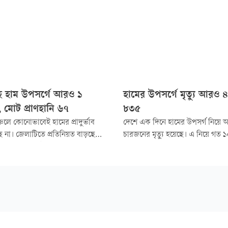
ে হাম উপসর্গে আরও ১
হামের উপসর্গে মৃত্যু আরও 
ু, মোট প্রাণহানি ৬৭
৮৩৫
চলে কোনোভাবেই হামের প্রাদুর্ভাব
দেশে এক দিনে হামের উপসর্গ নিয়ে
সছে না। জেলাটিতে প্রতিনিয়ত বাড়ছে
চারজনের মৃত্যু হয়েছে। এ নিয়ে গত ১৫
খ্যা। গত ২৪ ঘণ্টায় ময়মনসিংহ
এ পর্যন্ত হামে আক্রান্ত হয়ে এবং হাম
জ (মমেক) হাসপাতালে চিকিৎসাধীন
মোট ৮৩৫ জনের মৃত্যু হলো। এর মধ্য
র উপসর্গ নিয়ে আরও এক শিশুর মৃত্যু
উপসর্গ নিয়ে ৭৩৯ জন মারা গেছে। আ
গেছে ৯৬ জন।