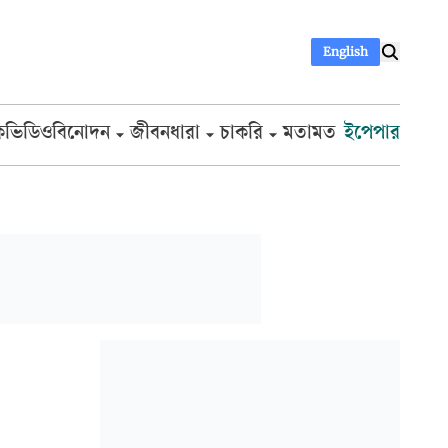
English
ক
ভিডিও
বিনোদন
জীবনধারা
চাকরি
মতামত
ইপেপার