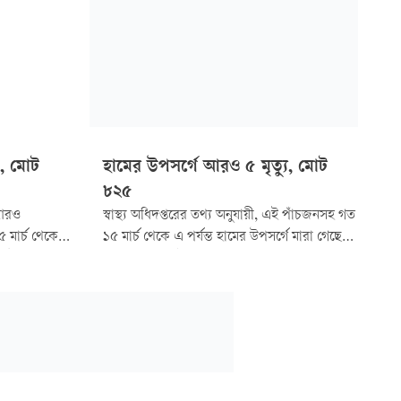
৪, মোট
হামের উপসর্গে আরও ৫ মৃত্যু, মোট
৮২৫
 আরও
স্বাস্থ্য অধিদপ্তরের তথ্য অনুযায়ী, এই পাঁচজনসহ গত
 মার্চ থেকে
১৫ মার্চ থেকে এ পর্যন্ত হামের উপসর্গে মারা গেছে
ের উপসর্গ নিয়ে
৭৩০ জন। একই সময়ে হামে মৃত্যু হয়েছে ৯৫ জনের।
ে হামের
অর্থাৎ, হাম ও হামের উপসর্গে মৃত্যুর সংখ্যা দাঁড়িয়েছে
র হামে মারা
৮২৫ জনে।