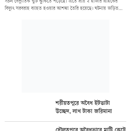
সচল বৈদ্যুতিক খুঁটি ঝুঁকিতে পড়েছে। এতে প্রায় ২ হাজার গ্রাহকের
বিদ্যুৎ সরবরাহ ব্যাহত হওয়ার আশঙ্কা তৈরি হয়েছে। ঘটনায় জড়িত
থাকার অভিযোগে দুই ইটভাটা মালিকের বিরুদ্ধে মামলা করেছে নাটোর
পল্লী বিদ্যুৎ সমিতি-২।
শরীয়তপুরে অবৈধ ইটভাটা
উচ্ছেদ, লাখ টাকা জরিমানা
দৌলতপুরে অবৈধভাবে মাটি কেটে