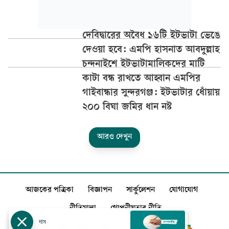
দেবিদ্বারের অবৈধ ১৬টি ইটভাটা ভেঙে
দেওয়া হবে: এমপি হাসনাত আবদুল্লাহ
চন্দনাইশে ইটভাটামালিকদের মাটি
কাটা বন্ধ রাখতে আহ্বান এমপির
গাইবান্ধার সুন্দরগঞ্জ: ইটভাটার ধোঁয়ায়
২০০ বিঘা জ­মির ধান নষ্ট
আরও দেখুন
আজকের পত্রিকা
বিজ্ঞাপন
সার্কুলেশন
যোগাযোগ
নীতিমালা
গোপনীয়তার নীতি
দাম