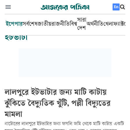
En
সারা
ইপেপার
সর্বশেষ
জাতীয়
রাজনীতি
বিশ্ব
অর্থনীতি
খেলা
ফ্যাক্টচ
দেশ
ইটভাটা
লালপুরে ইটভাটার জন্য মাটি কাটায়
ঝুঁকিতে বৈদ্যুতিক খুঁটি, পল্লী বিদ্যুতের
মামলা
নাটোরের লালপুরে ইটভাটার জন্য ফসলি জমি থেকে মাটি কাটায় একটি