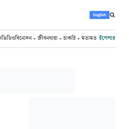
English
ক
ভিডিও
বিনোদন
জীবনধারা
চাকরি
মতামত
ইপেপার